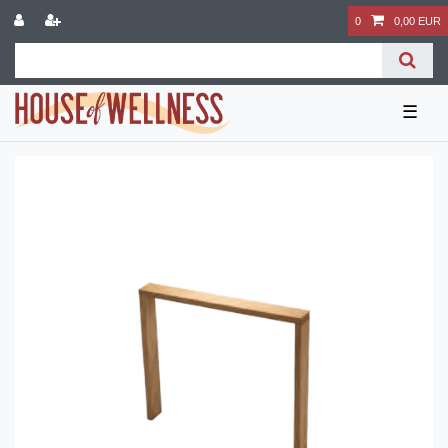
0
0,00 EUR
☰