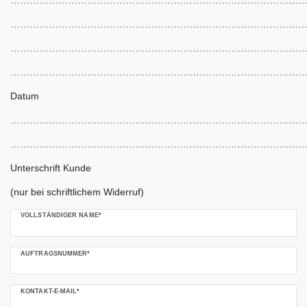
………………………………………………………………………………
………………………………………………………………………………
………………………………………………………………………………
Datum
………………………………………………………………………………
………………………………………………………………………………
Unterschrift Kunde
(nur bei schriftlichem Widerruf)
Ceres::Template.mailFormHoneypotLabel
VOLLSTÄNDIGER NAME*
AUFTRAGSNUMMER*
KONTAKT-E-MAIL*