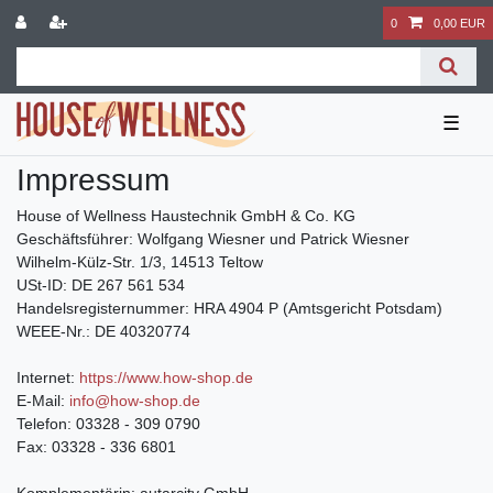
0
0,00 EUR
☰
Impressum
House of Wellness Haustechnik GmbH & Co. KG
Geschäftsführer: Wolfgang Wiesner und Patrick Wiesner
Wilhelm-Külz-Str. 1/3, 14513 Teltow
USt-ID: DE 267 561 534
Handelsregisternummer: HRA 4904 P (Amtsgericht Potsdam)
WEEE-Nr.: DE 40320774
Internet:
https://www.how-shop.de
E-Mail:
info@how-shop.de
Telefon: 03328 - 309 0790
Fax: 03328 - 336 6801
Komplementärin: autarcity GmbH