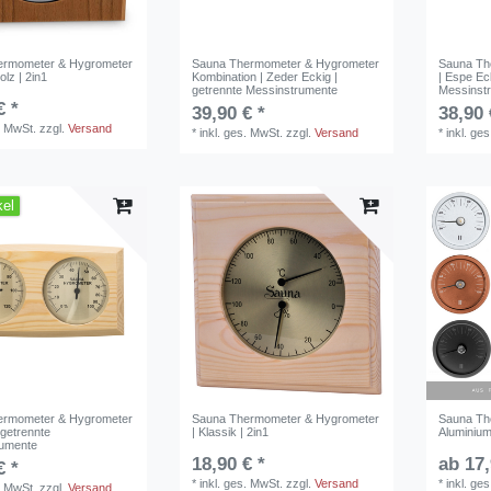
ermometer & Hygrometer
Sauna Thermometer & Hygrometer
Sauna Th
lz | 2in1
Kombination | Zeder Eckig |
| Espe Ec
getrennte Messinstrumente
Messinst
€ *
39,90 € *
38,90 
. MwSt.
zzgl.
Versand
*
inkl. ges. MwSt.
zzgl.
Versand
*
inkl. ge
kel
ermometer & Hygrometer
Sauna Thermometer & Hygrometer
Sauna Th
| getrennte
| Klassik | 2in1
Aluminiu
rumente
18,90 € *
ab 17,
€ *
*
inkl. ges. MwSt.
zzgl.
Versand
*
inkl. ge
. MwSt.
zzgl.
Versand