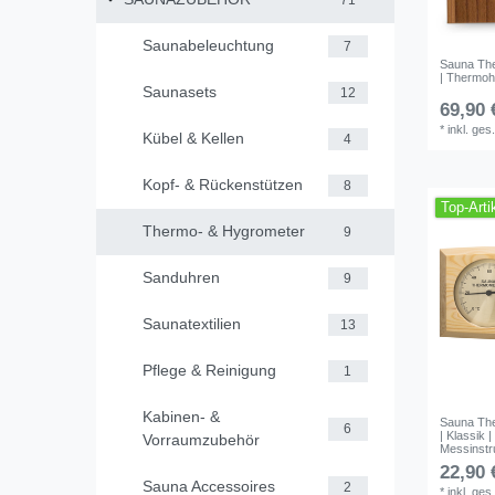
Saunabeleuchtung
7
Sauna Th
| Thermoho
Saunasets
12
69,90 
*
inkl. ges
Kübel & Kellen
4
Kopf- & Rückenstützen
8
Top-Arti
Thermo- & Hygrometer
9
Sanduhren
9
Saunatextilien
13
Pflege & Reinigung
1
Kabinen‑ &
Sauna Th
6
| Klassik 
Vorraumzubehör
Messinst
22,90 
Sauna Accessoires
2
*
inkl. ges