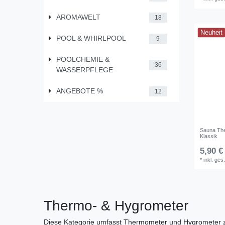
AROMAWELT
18
Neuheit
POOL & WHIRLPOOL
9
POOLCHEMIE &
36
WASSERPFLEGE
ANGEBOTE %
12
Sauna The
Klassik
5,90 €
*
inkl. ges
Thermo‑ & Hygrometer
Diese Kategorie umfasst Thermometer und Hygrometer zur