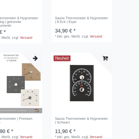
ermometer & Hygrometer
Sauna Thermometer & Hygrometer
kig | getrennte
| 8-Eck | Espe
rumente
34,90 € *
€ *
*
inkl. ges. MwSt.
zzgl.
Versand
s. MwSt.
zzgl.
Versand
Neuheit
ermometer | Premium
Sauna Thermometer & Hygrometer
m
| Schwarz
90 € *
11,90 € *
s. MwSt.
zzgl.
Versand
*
inkl. ges. MwSt.
zzgl.
Versand