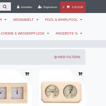
Anmelden
Registrieren
0
0,00 EUR
ÖR
AROMAWELT
POOL & WHIRLPOOL
LCHEMIE & WASSERPFLEGE
ANGEBOTE %
HIER FILTERN