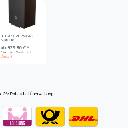
HUUM CORE Wall Mini
Saunaofen
ab 523,60 € *
*
inkl. ges. MwSt.
zzgl.
Versand
2% Rabatt bei Überweisung