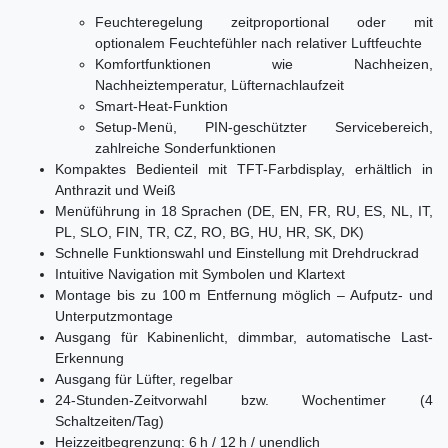
Feuchteregelung zeitproportional oder mit
optionalem Feuchtefühler nach relativer Luftfeuchte
Komfortfunktionen wie Nachheizen,
Nachheiztemperatur, Lüfternachlaufzeit
Smart-Heat-Funktion
Setup-Menü, PIN-geschützter Servicebereich,
zahlreiche Sonderfunktionen
Kompaktes Bedienteil mit TFT-Farbdisplay, erhältlich in
Anthrazit und Weiß
Menüführung in 18 Sprachen (DE, EN, FR, RU, ES, NL, IT,
PL, SLO, FIN, TR, CZ, RO, BG, HU, HR, SK, DK)
Schnelle Funktionswahl und Einstellung mit Drehdruckrad
Intuitive Navigation mit Symbolen und Klartext
Montage bis zu 100 m Entfernung möglich – Aufputz- und
Unterputzmontage
Ausgang für Kabinenlicht, dimmbar, automatische Last-
Erkennung
Ausgang für Lüfter, regelbar
24-Stunden-Zeitvorwahl bzw. Wochentimer (4
Schaltzeiten/Tag)
Heizzeitbegrenzung: 6 h / 12 h / unendlich