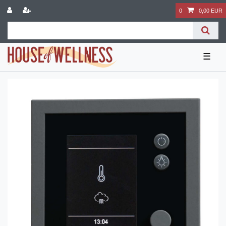
0
0,00 EUR
☰