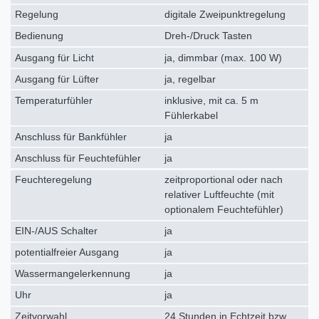
Regelung
digitale Zweipunktregelung
Bedienung
Dreh-/Druck Tasten
Ausgang für Licht
ja, dimmbar (max. 100 W)
Ausgang für Lüfter
ja, regelbar
Temperaturfühler
inklusive, mit ca. 5 m
Fühlerkabel
Anschluss für Bankfühler
ja
Anschluss für Feuchtefühler
ja
Feuchteregelung
zeitproportional oder nach
relativer Luftfeuchte (mit
optionalem Feuchtefühler)
EIN-/AUS Schalter
ja
potentialfreier Ausgang
ja
Wassermangelerkennung
ja
Uhr
ja
Zeitvorwahl
24 Stunden in Echtzeit bzw.