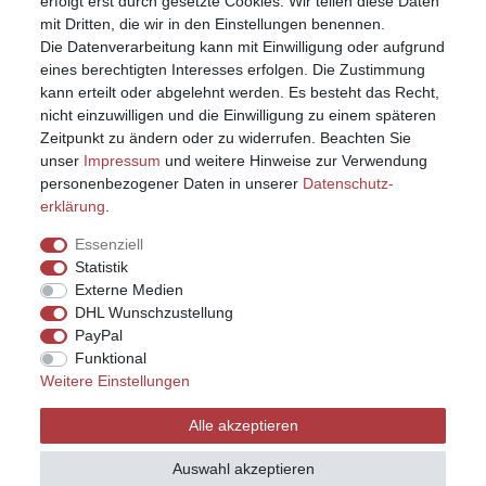
erfolgt erst durch gesetzte Cookies. Wir teilen diese Daten
mit Dritten, die wir in den Einstellungen benennen.
Die Datenverarbeitung kann mit Einwilligung oder aufgrund
eines berechtigten Interesses erfolgen. Die Zustimmung
kann erteilt oder abgelehnt werden. Es besteht das Recht,
nicht einzuwilligen und die Einwilligung zu einem späteren
Zeitpunkt zu ändern oder zu widerrufen. Beachten Sie
unser
Impressum
und weitere Hinweise zur Verwendung
personenbezogener Daten in unserer
Daten­schutz­
erklärung
.
Essenziell
Statistik
Externe Medien
DHL Wunschzustellung
PayPal
Funktional
Weitere Einstellungen
Impressum
Daten­schutz­erklärung
AGB
Alle akzeptieren
Widerrufs­recht
Kontakt
Vertrag widerrufen
Auswahl akzeptieren