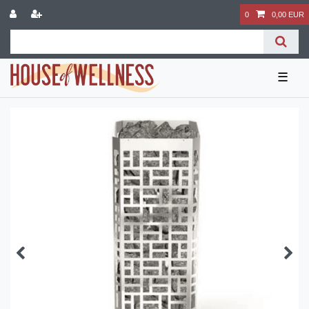
0
0,00 EUR
☰