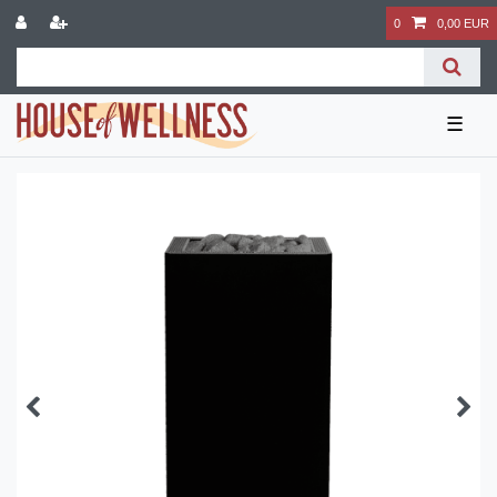
0
0,00 EUR
☰