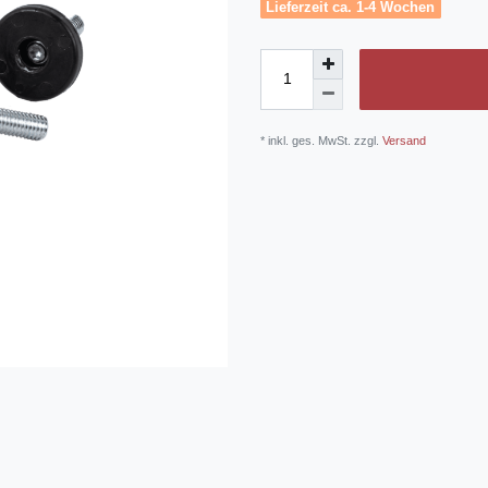
Lieferzeit ca. 1-4 Wochen
* inkl. ges. MwSt. zzgl.
Versand