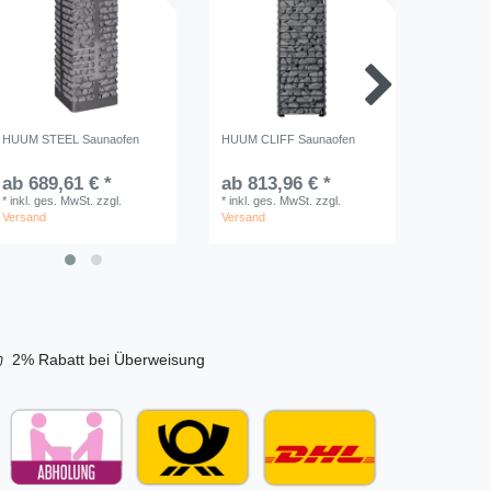
HUUM STEEL Saunaofen
HUUM CLIFF Saunaofen
HUUM HIV
Lufttunne
ab 689,61 € *
ab 813,96 € *
ab 1.0
*
inkl. ges. MwSt.
zzgl.
*
inkl. ges. MwSt.
zzgl.
*
inkl. ge
Versand
Versand
Versand
2% Rabatt bei Überweisung