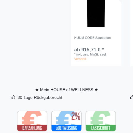
HUUM CORE Saunaofen
ab 915,71 € *
*
inkl. ges. MwSt.
zzgl.
Versand
★ Mein HOUSE of WELLNESS ★
30 Tage Rückgaberecht