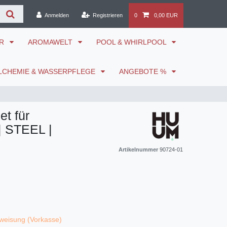
Anmelden
Registrieren
0
0,00 EUR
ÖR
AROMAWELT
POOL & WHIRLPOOL
LCHEMIE & WASSERPFLEGE
ANGEBOTE %
t für
| STEEL |
Artikelnummer
90724-01
weisung (Vorkasse)