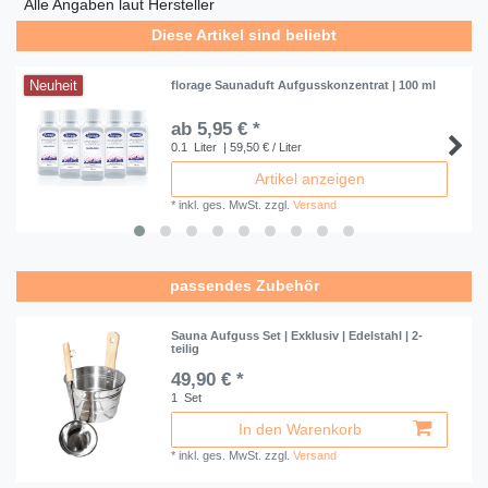
Alle Angaben laut Hersteller
Diese Artikel sind beliebt
Neuheit
florage Saunaduft Aufgusskonzentrat | 100 ml
ab 5,95 € *
0.1
Liter
| 59,50 € / Liter
Artikel anzeigen
*
inkl. ges. MwSt.
zzgl.
Versand
passendes Zubehör
Sauna Aufguss Set | Exklusiv | Edelstahl | 2-
teilig
49,90 € *
1
Set
In den Warenkorb
*
inkl. ges. MwSt.
zzgl.
Versand