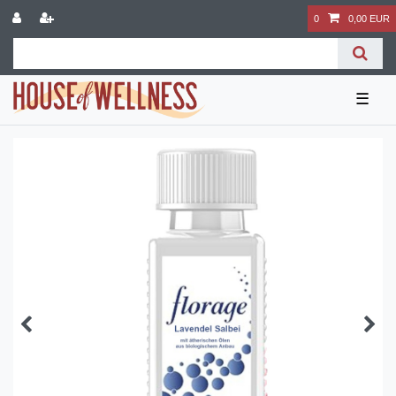
0
0,00 EUR
☰