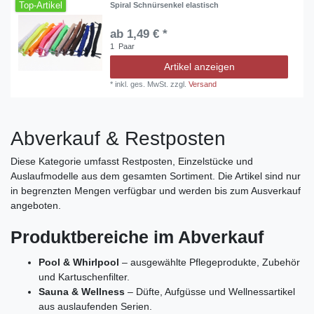
Top-Artikel
Spiral Schnürsenkel elastisch
ab 1,49 € *
1
Paar
Artikel anzeigen
*
inkl. ges. MwSt.
zzgl.
Versand
Abverkauf & Restposten
Diese Kategorie umfasst Restposten, Einzelstücke und
Auslaufmodelle aus dem gesamten Sortiment. Die Artikel sind nur
in begrenzten Mengen verfügbar und werden bis zum Ausverkauf
angeboten.
Produktbereiche im Abverkauf
Pool & Whirlpool
– ausgewählte Pflegeprodukte, Zubehör
und Kartuschenfilter.
Sauna & Wellness
– Düfte, Aufgüsse und Wellnessartikel
aus auslaufenden Serien.