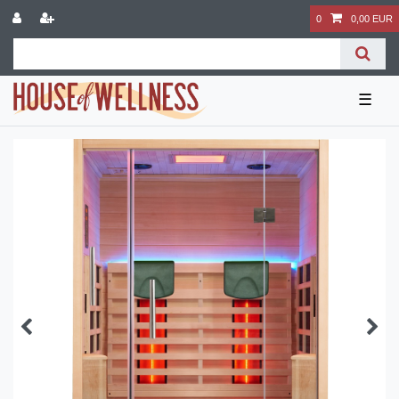
0
0,00 EUR
☰