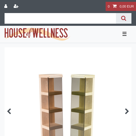
0
0,00 EUR
☰