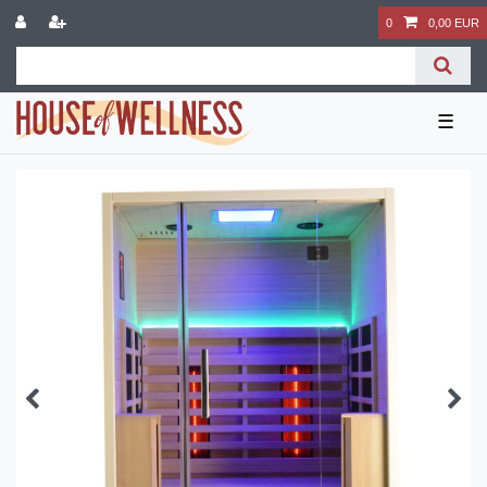
0
0,00 EUR
☰