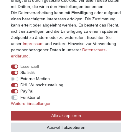
erfolgt erst durch gesetzte Cookies. Wir teilen diese Daten
mit Dritten, die wir in den Einstellungen benennen.
Die Datenverarbeitung kann mit Einwilligung oder aufgrund
eines berechtigten Interesses erfolgen. Die Zustimmung
kann erteilt oder abgelehnt werden. Es besteht das Recht,
nicht einzuwilligen und die Einwilligung zu einem späteren
Zeitpunkt zu ändern oder zu widerrufen. Beachten Sie
unser
Impressum
und weitere Hinweise zur Verwendung
personenbezogener Daten in unserer
Daten­schutz­
erklärung
.
Essenziell
Statistik
Externe Medien
DHL Wunschzustellung
PayPal
Funktional
Weitere Einstellungen
Impressum
Daten­schutz­erklärung
AGB
Alle akzeptieren
Widerrufs­recht
Kontakt
Vertrag widerrufen
Auswahl akzeptieren