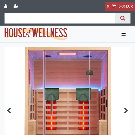
0
0,00 EUR
☰