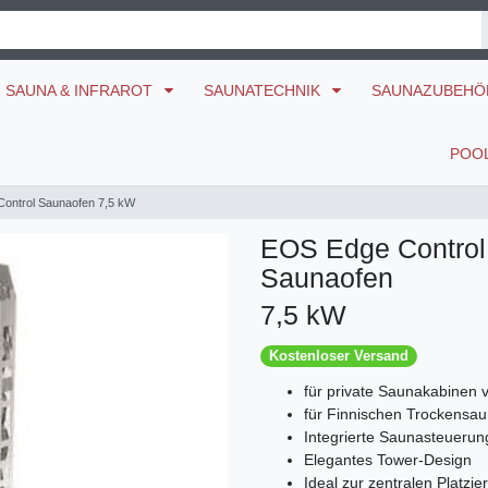
SAUNA & INFRAROT
SAUNATECHNIK
SAUNAZUBEH
POO
ontrol Saunaofen 7,5 kW
EOS Edge Control
Saunaofen
7,5 kW
Kostenloser Versand
für private Saunakabinen v
für Finnischen Trockensau
Integrierte Saunasteuerung
Elegantes Tower-Design
Ideal zur zentralen Platzi