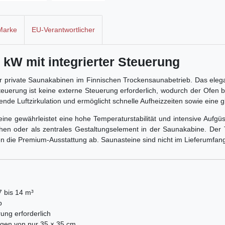
Marke
EU-Verantwortlicher
 kW mit integrierter Steuerung
ür private Saunakabinen im Finnischen Trockensaunabetrieb. Das ele
teuerung ist keine externe Steuerung erforderlich, wodurch der Ofen 
gende Luftzirkulation und ermöglicht schnelle Aufheizzeiten sowie eine
eine gewährleistet eine hohe Temperaturstabilität und intensive Aufg
ächen oder als zentrales Gestaltungselement in der Saunakabine. Der
 die Premium-Ausstattung ab. Saunasteine sind nicht im Lieferumfang
7 bis 14 m³
b
ung erforderlich
gen von nur 35 × 35 cm