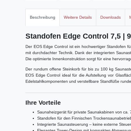
Beschreibung
Weitere Details
Downloads
Standofen Edge Control 7,5 | 9
Der EOS Edge Control ist ein hochwertiger Standofen f
mit durchdachter Technik. Dank der integrierten Saunas
Die optimierte Innenkonstruktion sorgt für eine hervorra
Der rundum offene Steinkorb für bis zu 100 kg Saunast
EOS Edge Control ideal für die Aufstellung vor Glasfl
Edelstahlkomponenten und verstellbare Standfüße runden
Ihre Vorteile
Saunaheizgerät für private Saunakabinen von ca. 
Standofen für den Finnischen Trockensaunabetrie
Integrierte Saunasteuerung – keine externe Steuer
Elegantes Tower-Design mit kompakten Abmessun