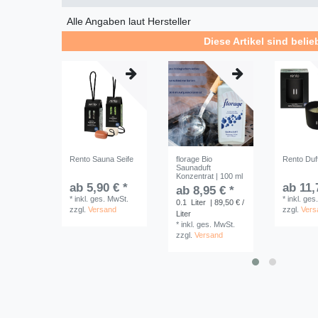
Alle Angaben laut Hersteller
Diese Artikel sind belie
Rento Sauna Seife
florage Bio
Rento Duf
Saunaduft
Konzentrat | 100 ml
ab 5,90 € *
ab 11,
ab 8,95 € *
*
inkl. ges. MwSt.
*
inkl. ges
0.1
Liter
| 89,50 € /
zzgl.
Versand
zzgl.
Vers
Liter
*
inkl. ges. MwSt.
zzgl.
Versand