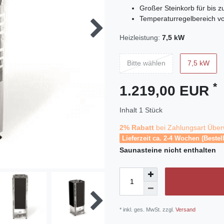
Großer Steinkorb für bis 
Temperaturregelbereich vo
Heizleistung:
7,5 kW
Bitte wählen
7,5 kW
*
1.219,00 EUR
Inhalt
1
Stück
2% Rabatt
bei Zahlungsart Über
Lieferzeit ca. 2-4 Wochen (Bestel
Saunasteine
nicht enthalten
* inkl. ges. MwSt. zzgl.
Versand