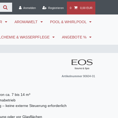
Anmelden
Registrieren
0
0,00 EUR
ÖR
AROMAWELT
POOL & WHIRLPOOL
LCHEMIE & WASSERPFLEGE
ANGEBOTE %
Artikelnummer
90604-01
on ca. 7 bis 14 m³
nabetrieb
 – keine externe Steuerung erforderlich
erung oder vor Glasflächen