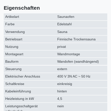
Eigenschaften
Artikelart
Saunaofen
Farbe
Edelstahl
Verwendung
Sauna
Betriebsart
Finnische Trockensauna
Nutzung
privat
Montageart
Wandmontage
Bauform
Wandofen (wandhängend)
Steuerung
extern
Elektrischer Anschluss
400 V 3N AC ~ 50 Hz
Schaltkreise
einkreisig
Kabeleinführung
hinten
Heizleistung in kW
4,5
Leistungsschaltgerät
nein