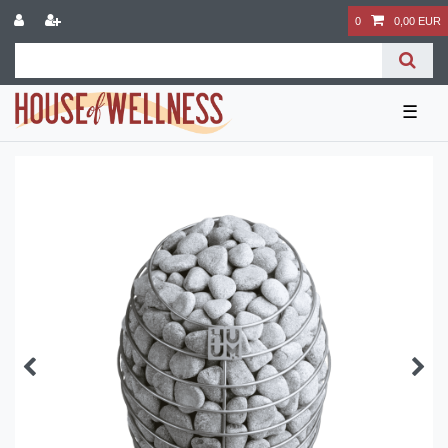
0
0,00 EUR
☰