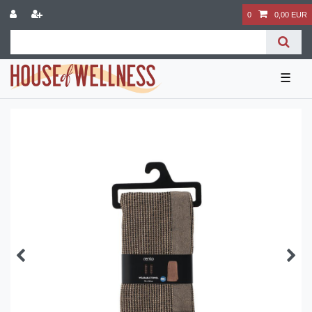
0
0,00 EUR
☰