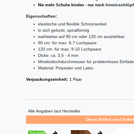
hi­n­ein­schlüp­
Nie mehr Schuhe binden - nur noch
Eigenschaften:
elastische und flexible Schnürsenkel
in sich gelockt, spiralförmig
wahlweise auf 90 cm oder 120 cm ausziehbar
90 cm: für max. 6-7 Lochpaare
120 cm: für max. 9-10 Lochpaare
Dicke: ca. 3,5 - 4 mm
Mindestlochdurchmesser für problemloses Einfäd
Material: Polyester und Latex
Verpackungseinheit:
1 Paar
Alle Angaben laut Hersteller
Diese Artikel sind belie
Top-Artikel