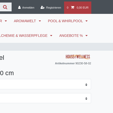
Anmelden
Registrieren
0
0,00 EUR
ÖR
AROMAWELT
POOL & WHIRLPOOL
LCHEMIE & WASSERPFLEGE
ANGEBOTE %
el
Artikelnummer
90230-58-02
20 cm