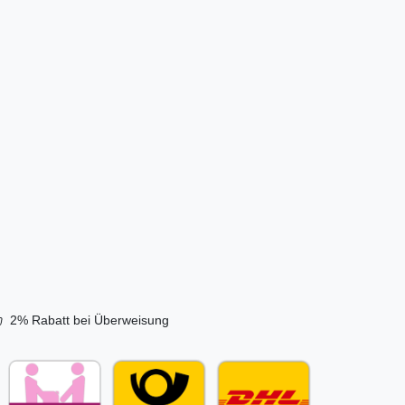
nduhr
g | 15
 Sandfarbe
€ *
s. MwSt.
sand
2% Rabatt bei Überweisung