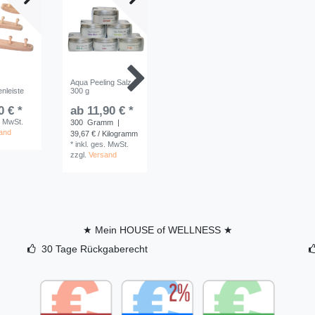
Aqua Peeling Salz |
Aroma-/Aufgusstopf
Sauna Sa
nleiste
300 g
mit Tropfventil |
Espe Ecki
Schwarz
Minuten |
Weiß
0 € *
ab 11,90 € *
69,90 € *
21,90 
. MwSt.
300
Gramm
|
*
inkl. ges. MwSt.
and
*
inkl. ge
39,67 € / Kilogramm
zzgl.
Versand
zzgl.
Ver
*
inkl. ges. MwSt.
zzgl.
Versand
★ Mein HOUSE of WELLNESS ★
30 Tage Rückgaberecht