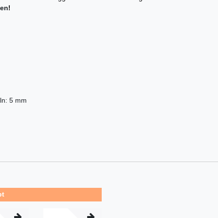
fen
!
eln: 5 mm
bt