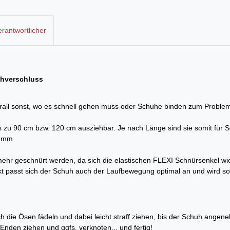
rantwortlicher
uhverschluss
berall sonst, wo es schnell gehen muss oder Schuhe binden zum Problem
 bis zu 90 cm bzw. 120 cm ausziehbar. Je nach Länge sind sie somit für
5 mm
e mehr geschnürt werden, da sich die elastischen FLEXI Schnürsenkel
passt sich der Schuh auch der Laufbewegung optimal an und wird so
 die Ösen fädeln und dabei leicht straff ziehen, bis der Schuh angene
Enden ziehen und ggfs. verknoten... und fertig!