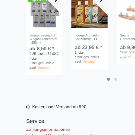
florage Saunaduft
florage Aromaduft
Sauna
Aufgusskonzentrat
Konzentrat | 1 L
Garderobe
| 250 ml
ab 22,95 € *
ab 9,9
ab 8,50 € *
*
inkl. ges
1
Liter
0.25
Liter
| 34,00 €
zzgl.
Vers
*
inkl. ges. MwSt.
/ Liter
zzgl.
Versand
*
inkl. ges. MwSt.
zzgl.
Versand
Kostenloser Versand ab 99€
Service
Zahlungsinformationen