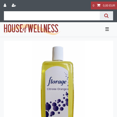
0
0,00 EUR
☰