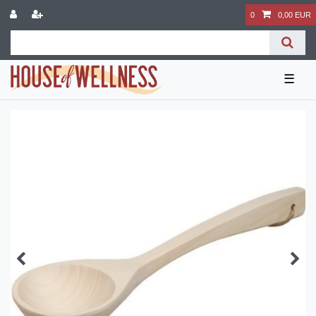
0
0,00 EUR
☰