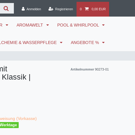
Anmelden
Registrieren
0
0,00 EUR
ÖR
AROMAWELT
POOL & WHIRLPOOL
LCHEMIE & WASSERPFLEGE
ANGEBOTE %
it
Artikelnummer
90273-01
 Klassik |
weisung (Vorkasse)
3 Werktage