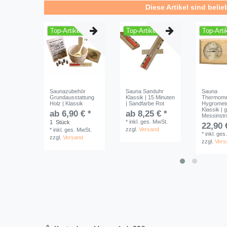
Diese Artikel sind belie
Top-Artikel
Top-Artikel
Top-Arti
Saunazubehör
Sauna Sanduhr
Sauna
Grundausstattung
Klassik | 15 Minuten
Thermome
Holz | Klassik
| Sandfarbe Rot
Hygromete
Klassik | 
ab 6,90 € *
ab 8,25 € *
Messinst
*
inkl. ges. MwSt.
1
Stück
22,90 
zzgl.
Versand
*
inkl. ges. MwSt.
*
inkl. ges
zzgl.
Versand
zzgl.
Vers