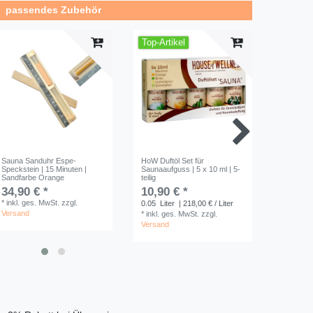
passendes Zubehör
Top-Artikel
Top-Art
Sauna Sanduhr Espe-
HoW Duftöl Set für
Saunakell
Speckstein | 15 Minuten |
Saunaaufguss | 5 x 10 ml | 5-
|Klassik 
Sandfarbe Orange
teilig
12,90 
34,90 € *
10,90 € *
*
inkl. ge
*
inkl. ges. MwSt.
zzgl.
0.05
Liter
| 218,00 € / Liter
Versand
Versand
*
inkl. ges. MwSt.
zzgl.
Versand