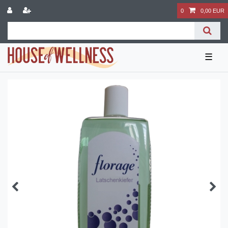
0
0,00 EUR
☰