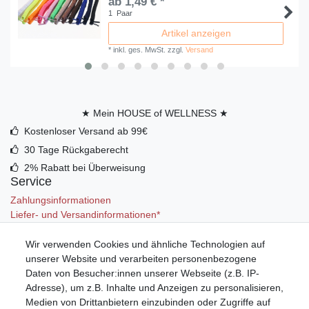
ab 1,49 € *
1
Paar
Artikel anzeigen
*
inkl. ges. MwSt.
zzgl.
Versand
★ Mein HOUSE of WELLNESS ★
Kostenloser Versand ab 99€
30 Tage Rückgaberecht
2% Rabatt bei Überweisung
Service
Zahlungsinformationen
Liefer- und Versandinformationen*
Wir verwenden Cookies und ähnliche Technologien auf
Mein Konto
unserer Website und verarbeiten personenbezogene
Registrieren
Daten von Besucher:innen unserer Webseite (z.B. IP-
Anmelden (Login)
Adresse), um z.B. Inhalte und Anzeigen zu personalisieren,
Warenkorb
Medien von Drittanbietern einzubinden oder Zugriffe auf