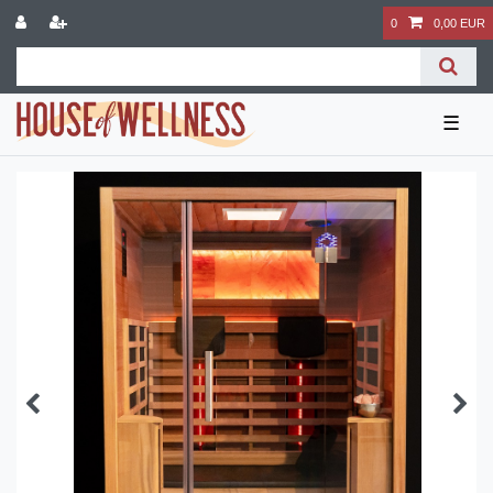
0
0,00 EUR
☰