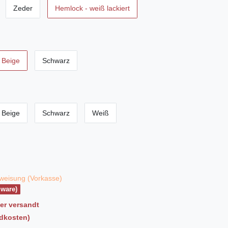
Zeder
Hemlock - weiß lackiert
Beige
Schwarz
Beige
Schwarz
Weiß
weisung (Vorkasse)
lware)
ler versandt
ndkosten)