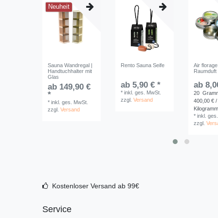
Neuheit
Sauna Wandregal |
Rento Sauna Seife
Air florage
Handtuchhalter mit
Raumduft 
Glas
ab 5,90 € *
ab 8,0
ab 149,90 €
*
inkl. ges. MwSt.
*
20
Gram
zzgl.
Versand
400,00 € /
*
inkl. ges. MwSt.
Kilogram
zzgl.
Versand
*
inkl. ges
zzgl.
Vers
Kostenloser Versand ab 99€
Service