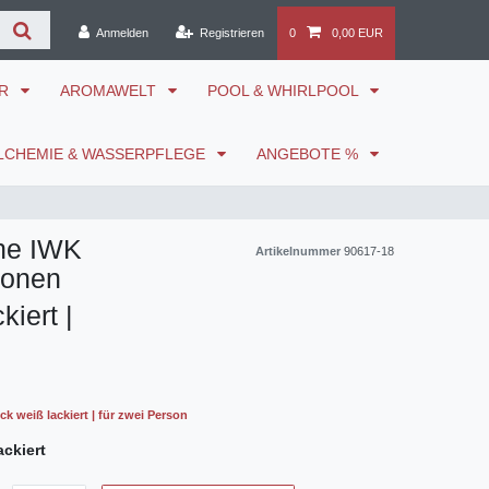
Anmelden
Registrieren
0
0,00 EUR
ÖR
AROMAWELT
POOL & WHIRLPOOL
LCHEMIE & WASSERPFLEGE
ANGEBOTE %
ine IWK
Artikelnummer
90617-18
sonen
kiert |
 weiß lackiert | für zwei Person
ackiert