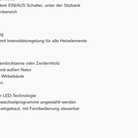
tem EIN/AUS Schalter, unter der Sitzbank
enbereich
ng
it Intensitätsregelung für alle Heizelemente
emlocktanne oder Zerdernholz
 und außen Natur
 Wirbelsäule
en
r LED-Technologie
rbwechselprogramme angewählt werden
 eingebaut, mit Fernbedienung steuerbar