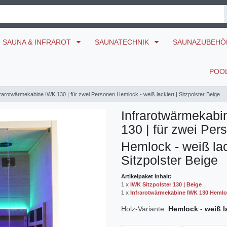
SAUNA & INFRAROT
SAUNATECHNIK
SAUNAZUBEH
POO
frarotwärmekabine IWK 130 | für zwei Personen Hemlock - weiß lackiert | Sitzpolster Beige
Infrarotwärmekab
130 | für zwei Per
Hemlock - weiß lac
Sitzpolster Beige
Artikelpaket Inhalt:
1 x
IWK Sitzpolster 130 | Beige
1 x
Infrarotwärmekabine IWK 130 Hemlock
Holz-Variante:
Hemlock - weiß l