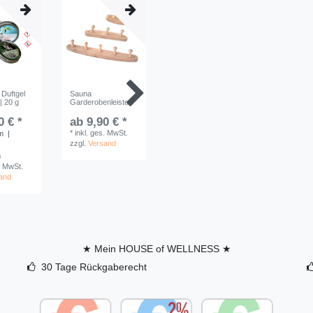
 Duftgel
Sauna
Rento Duftkerze
| 20 g
Garderobenleiste
0 € *
ab 9,90 € *
ab 11,75 € *
*
inkl. ges. MwSt.
*
inkl. ges. MwSt.
m
|
zzgl.
Versand
zzgl.
Versand
m
. MwSt.
and
★ Mein HOUSE of WELLNESS ★
30 Tage Rückgaberecht