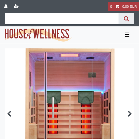
0
0,00 EUR
☰