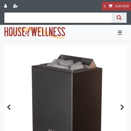
0
0,00 EUR
☰