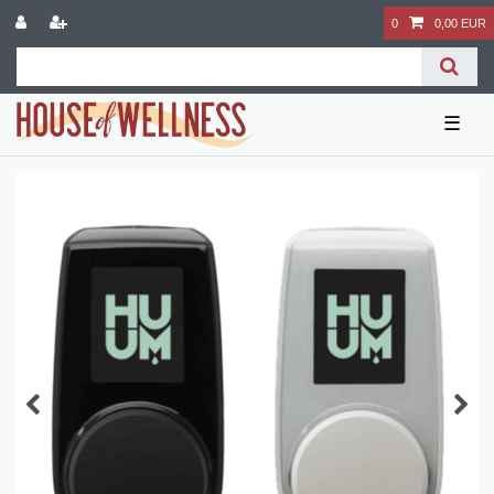
0
0,00 EUR
☰