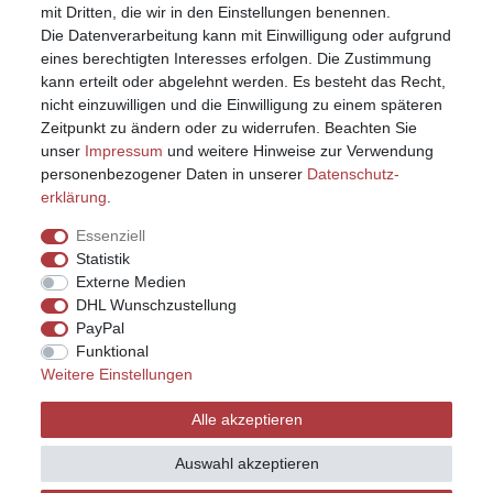
mit Dritten, die wir in den Einstellungen benennen.
Die Datenverarbeitung kann mit Einwilligung oder aufgrund
eines berechtigten Interesses erfolgen. Die Zustimmung
kann erteilt oder abgelehnt werden. Es besteht das Recht,
nicht einzuwilligen und die Einwilligung zu einem späteren
Zeitpunkt zu ändern oder zu widerrufen. Beachten Sie
unser
Impressum
und weitere Hinweise zur Verwendung
personenbezogener Daten in unserer
Daten­schutz­
erklärung
.
Essenziell
Statistik
Externe Medien
DHL Wunschzustellung
PayPal
Funktional
Weitere Einstellungen
Impressum
Daten­schutz­erklärung
AGB
Alle akzeptieren
Widerrufs­recht
Kontakt
Vertrag widerrufen
Auswahl akzeptieren