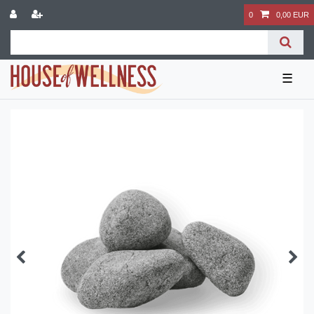
0
0,00 EUR
☰