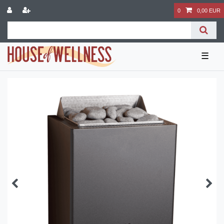
0
0,00 EUR
☰