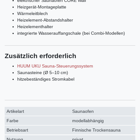
elektrischer Saunaofen CORE Wall
Heizgerät-Montageplatte
Wärmeleitblech
Heizelement-Abstandshalter
Heizelementhalter
integrierte Wasserauffangschale (bei Combi-Modellen)
Zusätzlich erforderlich
HUUM UKU Sauna-Steuerungssystem
Saunasteine (Ø 5–10 cm)
hitzebeständiges Stromkabel
Artikelart
Saunaofen
Farbe
modellabhängig
Betriebsart
Finnische Trockensauna
Nutzung
privat