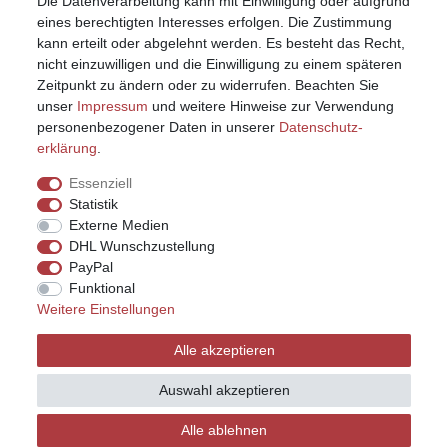
Die Datenverarbeitung kann mit Einwilligung oder aufgrund
eines berechtigten Interesses erfolgen. Die Zustimmung
kann erteilt oder abgelehnt werden. Es besteht das Recht,
nicht einzuwilligen und die Einwilligung zu einem späteren
Zeitpunkt zu ändern oder zu widerrufen. Beachten Sie
unser
Impressum
und weitere Hinweise zur Verwendung
personenbezogener Daten in unserer
Daten­schutz­
erklärung
.
Essenziell
Statistik
Externe Medien
DHL Wunschzustellung
PayPal
Funktional
Weitere Einstellungen
Impressum
Daten­schutz­erklärung
AGB
Alle akzeptieren
Widerrufs­recht
Kontakt
Vertrag widerrufen
Auswahl akzeptieren
Alle ablehnen