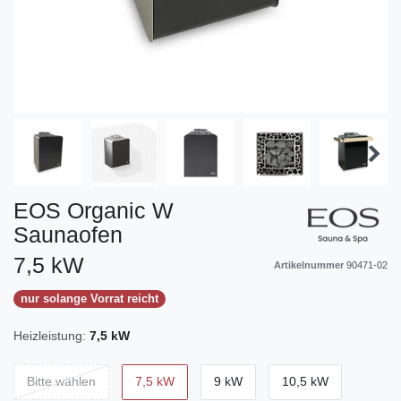
EOS Organic W
Saunaofen
7,5 kW
Artikelnummer
90471-02
nur solange Vorrat reicht
Heizleistung:
7,5 kW
Bitte wählen
7,5 kW
9 kW
10,5 kW