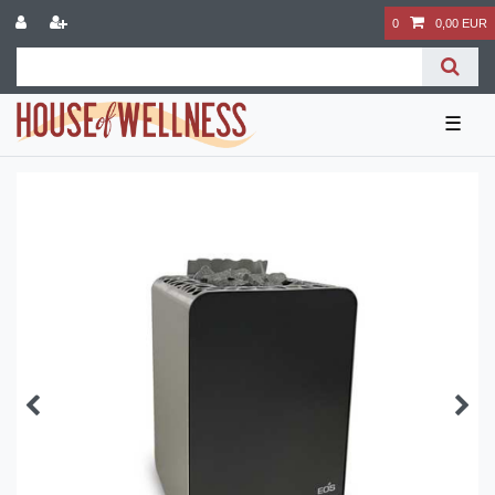
0
0,00 EUR
☰