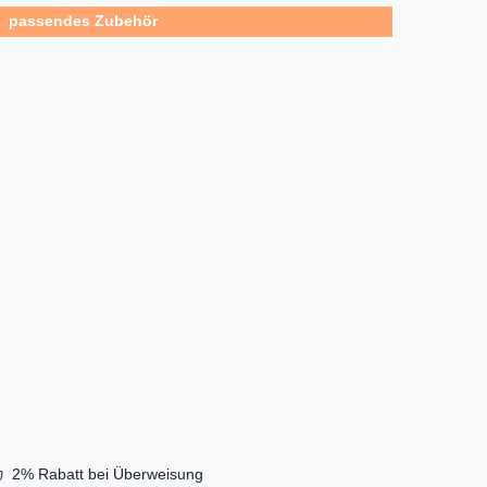
passendes Zubehör
fühler
 € *
s. MwSt.
sand
2% Rabatt bei Überweisung