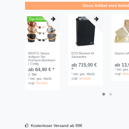
Diese Artikel sind belie
Top-Artikel
RENTO Sauna
EOS Moment W
Sauna Lüf
Aufguss Set
Saunaofen
Premium Aluminium
| 2 teilig
ab 715,00 €
ab 13,
ab 64,90 € *
*
*
inkl. ges
zzgl.
Vers
*
inkl. ges. MwSt.
1
Set
zzgl.
Versand
*
inkl. ges. MwSt.
zzgl.
Versand
Kostenloser Versand ab 99€