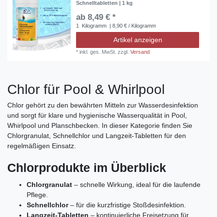
Schnelltabletten | 1 kg
ab 8,49 € *
1
Kilogramm
| 8,90 € / Kilogramm
Artikel anzeigen
*
inkl. ges. MwSt.
zzgl.
Versand
Chlor für Pool & Whirlpool
Chlor gehört zu den bewährten Mitteln zur Wasserdesinfektion
und sorgt für klare und hygienische Wasserqualität in Pool,
Whirlpool und Planschbecken. In dieser Kategorie finden Sie
Chlorgranulat, Schnellchlor und Langzeit‑Tabletten für den
regelmäßigen Einsatz.
Chlorprodukte im Überblick
Chlorgranulat
– schnelle Wirkung, ideal für die laufende
Pflege.
Schnellchlor
– für die kurzfristige Stoßdesinfektion.
Langzeit‑Tabletten
– kontinuierliche Freisetzung für