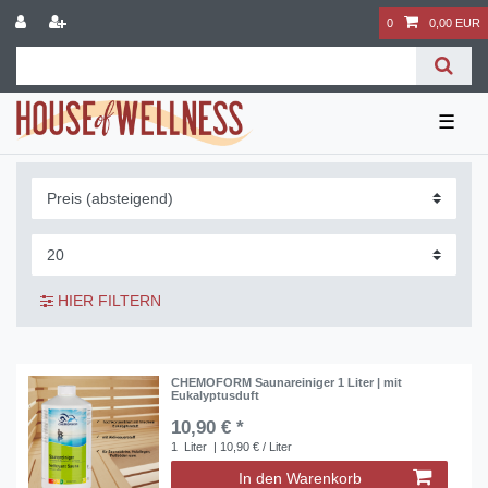
0
0,00 EUR
☰
HIER FILTERN
CHEMOFORM Saunareiniger 1 Liter | mit
Eukalyptusduft
10,90 € *
1
Liter
| 10,90 € / Liter
In den Warenkorb