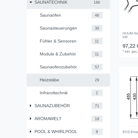
SAUNATECHNIK
186
Saunaöfen
46
Saunasteuerungen
30
HUUM Hei
kW
Fühler & Sensoren
11
97,22 
*
inkl. ges
Module & Zubehör
11
Saunaofenzubehör
57
Heizstäbe
29
Infrarottechnik
2
SAUNAZUBEHÖR
71
AROMAWELT
18
POOL & WHIRLPOOL
9
EOS Ersa