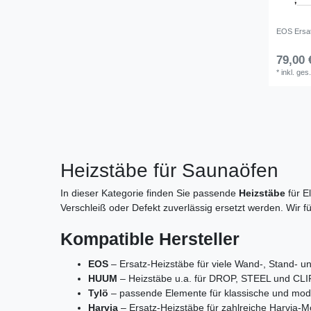
EOS Ersa
79,00 
*
inkl. ges
Heizstäbe für Saunaöfen
In dieser Kategorie finden Sie passende
Heizstäbe
für E
Verschleiß oder Defekt zuverlässig ersetzt werden. Wir
Kompatible Hersteller
EOS
– Ersatz‑Heizstäbe für viele Wand‑, Stand‑ u
HUUM
– Heizstäbe u.a. für DROP, STEEL und CLI
Tylö
– passende Elemente für klassische und mod
Harvia
– Ersatz‑Heizstäbe für zahlreiche Harvia‑M