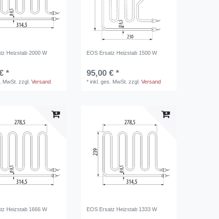
tz Heizstab 2000 W
EOS Ersatz Heizstab 1500 W
€ *
95,00 € *
s. MwSt.
zzgl.
Versand
*
inkl. ges. MwSt.
zzgl.
Versand
tz Heizstab 1666 W
EOS Ersatz Heizstab 1333 W