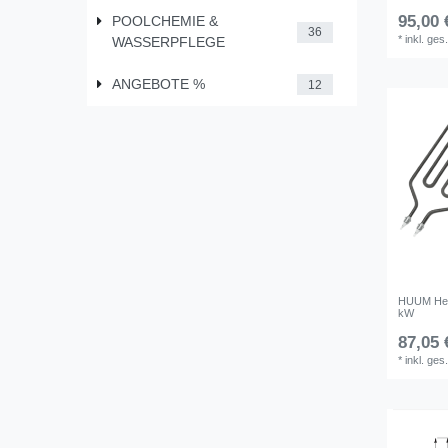
95,00 
POOLCHEMIE &
36
*
inkl. ges
WASSERPFLEGE
ANGEBOTE %
12
HUUM Hei
kW
87,05 
*
inkl. ges