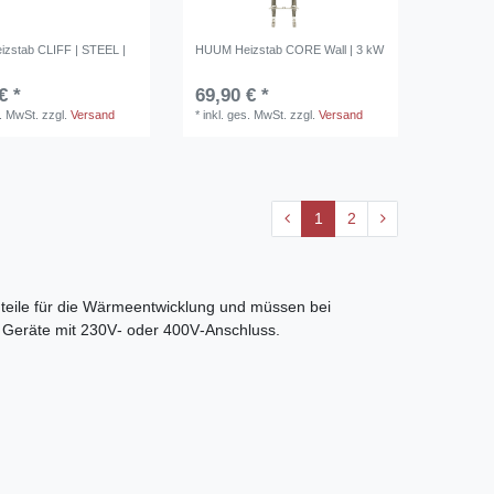
zstab CLIFF | STEEL |
HUUM Heizstab CORE Wall | 3 kW
€ *
69,90 € *
s. MwSt.
zzgl.
Versand
*
inkl. ges. MwSt.
zzgl.
Versand
1
2
uteile für die Wärmeentwicklung und müssen bei
e Geräte mit 230V‑ oder 400V‑Anschluss.