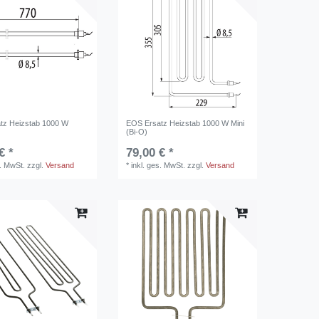
tz Heizstab 1000 W
EOS Ersatz Heizstab 1000 W Mini
(Bi-O)
€ *
79,00 € *
s. MwSt.
zzgl.
Versand
*
inkl. ges. MwSt.
zzgl.
Versand