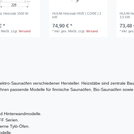
tz Heizstab 1500 W
HUUM Heizstab HIVE | CORE | 2
HUUM Hei
kW
3,5 kW
€ *
74,90 € *
73,48 
. MwSt.
zzgl.
Versand
*
inkl. ges. MwSt.
zzgl.
Versand
*
inkl. ge
lektro‑Saunaöfen verschiedener Hersteller. Heizstäbe sind zentrale Ba
 führen passende Modelle für finnische Saunaöfen, Bio‑Saunaöfen sowi
nd Hinterwandmodelle.
FF Serien.
erne Tylö‑Öfen.
odelle.