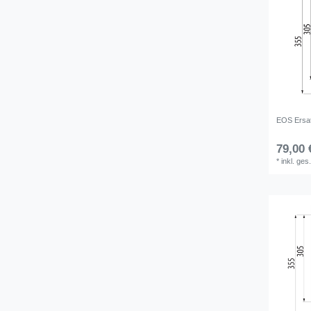
EOS Ersa
79,00 
*
inkl. ges