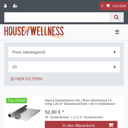
0
0,00 EUR
☰
HIER FILTERN
Top-Artikel
Sauna Dampfsperre Set | Rein Aluminium | 2-
teilig | 25 m² Aluminiumfolie + 50 m Klebeband
52,90 € *
25
Quadratmeter
| 2,12 € / Quadratmeter
In den Warenkorb