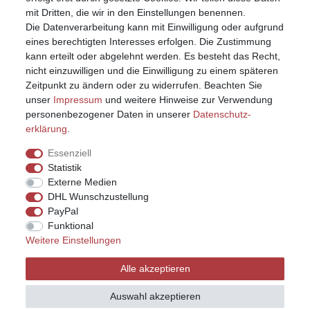
mit Dritten, die wir in den Einstellungen benennen.
Die Datenverarbeitung kann mit Einwilligung oder aufgrund
eines berechtigten Interesses erfolgen. Die Zustimmung
kann erteilt oder abgelehnt werden. Es besteht das Recht,
nicht einzuwilligen und die Einwilligung zu einem späteren
Zeitpunkt zu ändern oder zu widerrufen. Beachten Sie
unser
Impressum
und weitere Hinweise zur Verwendung
personenbezogener Daten in unserer
Daten­schutz­
erklärung
.
Essenziell
Statistik
Externe Medien
DHL Wunschzustellung
PayPal
Funktional
Weitere Einstellungen
Impressum
Daten­schutz­erklärung
AGB
Alle akzeptieren
Widerrufs­recht
Kontakt
Vertrag widerrufen
Auswahl akzeptieren