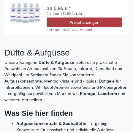
ab 5,95 € *
0.1
Liter
| 59,50 € / Liter
Artikel anzeigen
*
inkl. ges. MwSt.
zzgl.
Versand
Düfte & Aufgüsse
Unsere Kategorie
Düfte & Aufgüsse
bietet eine praxisnahe
Auswahl an Aromazusätzen für Sauna, Infrarot, Dampfbad und
Whirlpool. Im Sortiment finden Sie konzentrierte
Aufgusskonzentrate, Mentholkristalle und -liquids, Duftgele für
Infrarotkabinen, Whirlpool‑Aromen sowie Sets und Probiergrößen
– sorgfältig ausgewählt von Marken wie
Florage
,
Lacoform
und
weiteren Herstellern.
Was Sie hier finden
Aufgusskonzentrate & Saunadüfte
– ergiebige
Konzentrate für klassische und individuelle Aufgüsse.