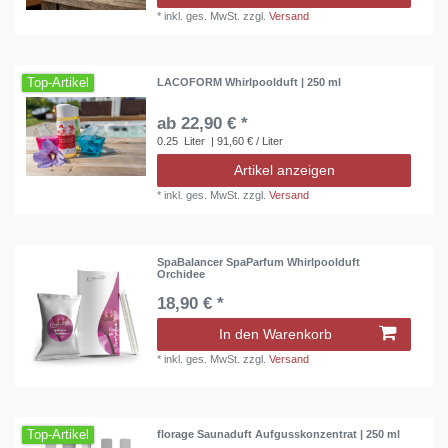
*
inkl. ges. MwSt.
zzgl.
Versand
Top-Artikel
LACOFORM Whirlpoolduft | 250 ml
ab 22,90 € *
0.25
Liter
| 91,60 € / Liter
Artikel anzeigen
*
inkl. ges. MwSt.
zzgl.
Versand
SpaBalancer SpaParfum Whirlpoolduft
Orchidee
18,90 € *
In den Warenkorb
*
inkl. ges. MwSt.
zzgl.
Versand
Top-Artikel
florage Saunaduft Aufgusskonzentrat | 250 ml