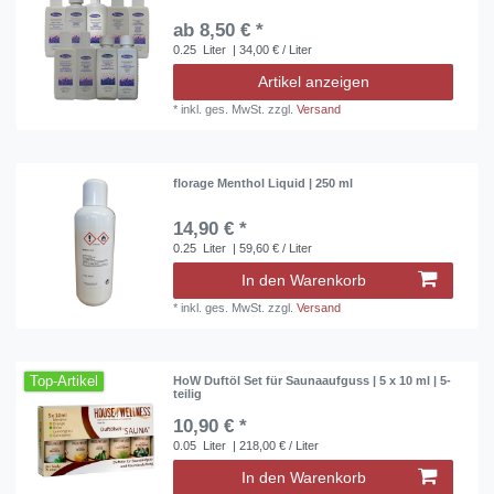
ab 8,50 € *
0.25
Liter
| 34,00 € / Liter
Artikel anzeigen
*
inkl. ges. MwSt.
zzgl.
Versand
florage Menthol Liquid | 250 ml
14,90 € *
0.25
Liter
| 59,60 € / Liter
In den Warenkorb
*
inkl. ges. MwSt.
zzgl.
Versand
Top-Artikel
HoW Duftöl Set für Saunaaufguss | 5 x 10 ml | 5-
teilig
10,90 € *
0.05
Liter
| 218,00 € / Liter
In den Warenkorb