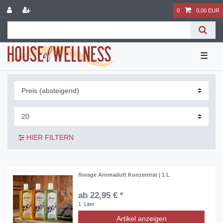
0
0,00 EUR
☰
HIER FILTERN
florage Aromaduft Konzentrat | 1 L
ab 22,95 € *
1
Liter
Artikel anzeigen