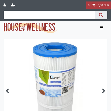
0
0,00 EUR
☰