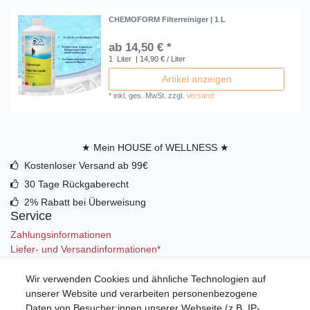
CHEMOFORM Filterreiniger | 1 L
ab 14,50 € *
1
Liter
| 14,90 € / Liter
Artikel anzeigen
*
inkl. ges. MwSt.
zzgl.
Versand
★ Mein HOUSE of WELLNESS ★
Kostenloser Versand ab 99€
30 Tage Rückgaberecht
2% Rabatt bei Überweisung
Service
Zahlungsinformationen
Liefer- und Versandinformationen*
Wir verwenden Cookies und ähnliche Technologien auf
Mein Konto
unserer Website und verarbeiten personenbezogene
Registrieren
Daten von Besucher:innen unserer Webseite (z.B. IP-