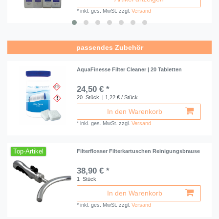
*
inkl. ges. MwSt.
zzgl.
Versand
passendes Zubehör
AquaFinesse Filter Cleaner | 20 Tabletten
24,50 € *
20
Stück
| 1,22 € / Stück
In den Warenkorb
*
inkl. ges. MwSt.
zzgl.
Versand
Top-Artikel
Filterflosser Filterkartuschen Reinigungsbrause
38,90 € *
1
Stück
In den Warenkorb
*
inkl. ges. MwSt.
zzgl.
Versand