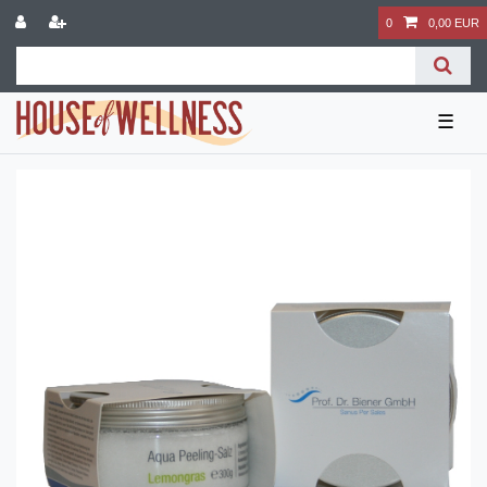
0
0,00 EUR
☰