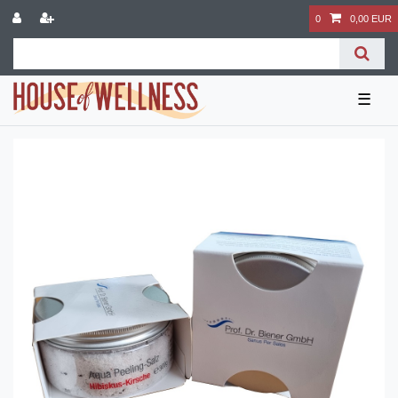
0
0,00 EUR
☰