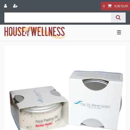
0
0,00 EUR
☰