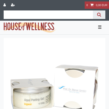
0
0,00 EUR
☰