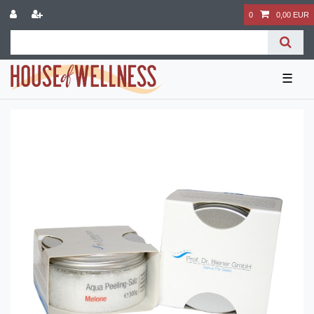
0
0,00 EUR
☰