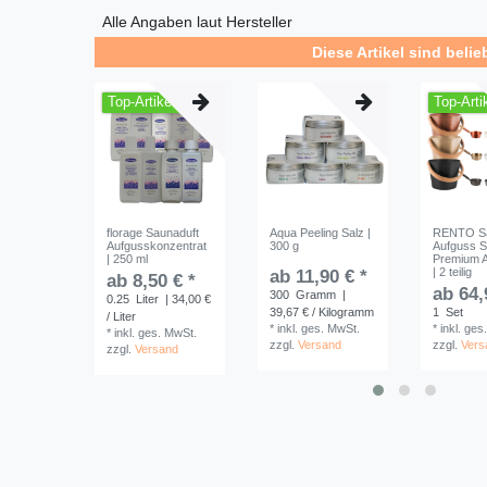
Alle Angaben laut Hersteller
Diese Artikel sind belie
Top-Artikel
Top-Arti
florage Saunaduft
Aqua Peeling Salz |
RENTO S
Aufgusskonzentrat
300 g
Aufguss S
| 250 ml
Premium A
| 2 teilig
ab 11,90 € *
ab 8,50 € *
ab 64,
300
Gramm
|
0.25
Liter
| 34,00 €
39,67 € / Kilogramm
1
Set
/ Liter
*
inkl. ges. MwSt.
*
inkl. ges
*
inkl. ges. MwSt.
zzgl.
Versand
zzgl.
Vers
zzgl.
Versand