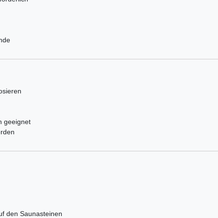
unde
osieren
n geeignet
erden
uf den Saunasteinen