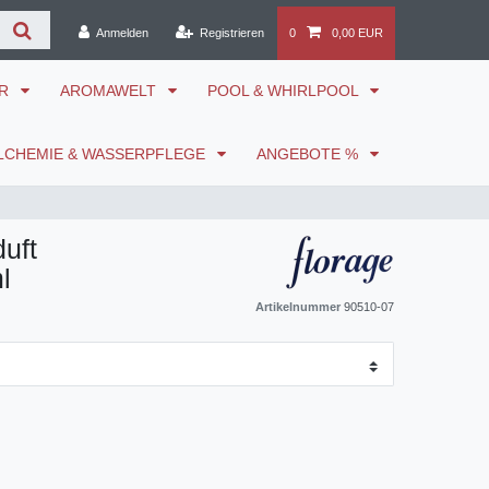
Anmelden
Registrieren
0
0,00 EUR
ÖR
AROMAWELT
POOL & WHIRLPOOL
LCHEMIE & WASSERPFLEGE
ANGEBOTE %
uft
l
Artikelnummer
90510-07