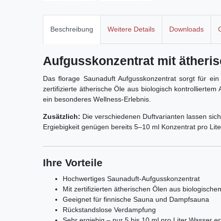
Beschreibung
Weitere Details
Downloads
Aufgusskonzentrat mit ätheri
Das florage Saunaduft Aufgusskonzentrat sorgt für ein
zertifizierte ätherische Öle aus biologisch kontrollier
ein besonderes Wellness-Erlebnis.
Zusätzlich:
Die verschiedenen Duftvarianten lassen sic
Ergiebigkeit genügen bereits 5–10 ml Konzentrat pro Liter
Ihre Vorteile
Hochwertiges Saunaduft-Aufgusskonzentrat
Mit zertifizierten ätherischen Ölen aus biologisch
Geeignet für finnische Sauna und Dampfsauna
Rückstandslose Verdampfung
Sehr ergiebig – nur 5 bis 10 ml pro Liter Wasser er