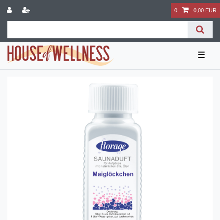
0
0,00 EUR
☰