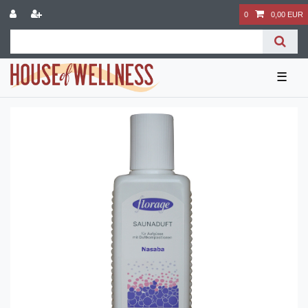
0
0,00 EUR
☰