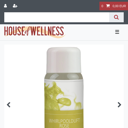
0
0,00 EUR
☰