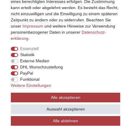
eines berechtigten Interesses erfolgen. Die Zustimmung
kann erteilt oder abgelehnt werden. Es besteht das Recht,
nicht einzuwilligen und die Einwilligung zu einem späteren
Zeitpunkt zu ändern oder zu widerrufen. Beachten Sie
unser
Impressum
und weitere Hinweise zur Verwendung
personenbezogener Daten in unserer
Daten­schutz­
erklärung
.
Essenziell
Statistik
Externe Medien
DHL Wunschzustellung
PayPal
Funktional
Weitere Einstellungen
Impressum
Daten­schutz­erklärung
AGB
Alle akzeptieren
Widerrufs­recht
Kontakt
Vertrag widerrufen
Auswahl akzeptieren
Alle ablehnen