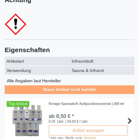
Eigenschaften
Artikelart
Infrarotduft
Verwendung
Sauna & Infrarot
Alle Angaben laut Hersteller
Diese Artikel sind beliebt
Top-Artikel
florage Saunaduft Aufgusskonzentrat | 250 ml
ab 8,50 € *
0.25
Liter
| 34,00 € / Liter
Artikel anzeigen
*
inkl. ges. MwSt.
zzgl.
Versand