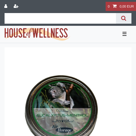
0
0,00 EUR
☰