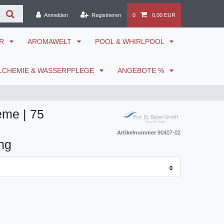
Anmelden
Registrieren
0
0,00 EUR
ÖR
AROMAWELT
POOL & WHIRLPOOL
LCHEMIE & WASSERPFLEGE
ANGEBOTE %
me | 75
Artikelnummer
90407-02
ng