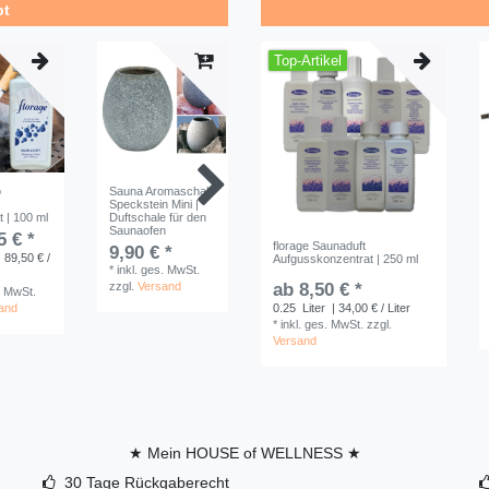
bt
Top-Artikel
Top-Artikel
o
Sauna Aromaschale
HoW Duftöl Set für
Sauna
Speckstein Mini |
Saunaaufguss | 5 x
Verwöhnc
 | 100 ml
Duftschale für den
10 ml | 5-teilig
| 5 x 75 ml
Saunaofen
5 € *
10,90 € *
39,90 
florage Saunaduft
9,90 € *
 89,50 € /
0.05
Liter
|
0.375
Lit
Aufgusskonzentrat | 250 ml
*
inkl. ges. MwSt.
218,00 € / Liter
106,40 € /
zzgl.
Versand
ab 8,50 € *
. MwSt.
*
inkl. ges. MwSt.
*
inkl. ge
and
zzgl.
0.25
Liter
Versand
| 34,00 € / Liter
zzgl.
Ver
*
inkl. ges. MwSt.
zzgl.
Versand
★ Mein HOUSE of WELLNESS ★
30 Tage Rückgaberecht