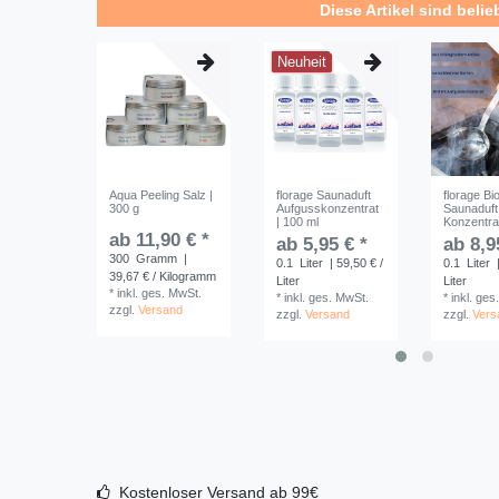
Diese Artikel sind belie
Neuheit
Aqua Peeling Salz |
florage Saunaduft
florage Bi
300 g
Aufgusskonzentrat
Saunaduft
| 100 ml
Konzentrat
ab 11,90 € *
ab 5,95 € *
ab 8,9
300
Gramm
|
0.1
Liter
| 59,50 € /
0.1
Liter
|
39,67 € / Kilogramm
Liter
Liter
*
inkl. ges. MwSt.
*
inkl. ges. MwSt.
*
inkl. ges
zzgl.
Versand
zzgl.
Versand
zzgl.
Vers
Kostenloser Versand ab 99€