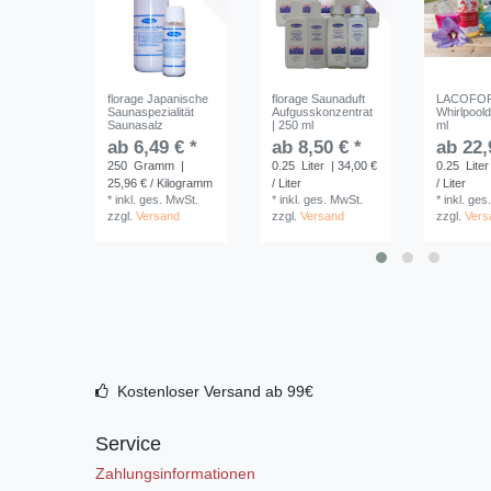
florage Japanische
florage Saunaduft
LACOFO
Saunaspezialität
Aufgusskonzentrat
Whirlpoold
Saunasalz
| 250 ml
ml
ab 6,49 € *
ab 8,50 € *
ab 22,
250
Gramm
|
0.25
Liter
| 34,00 €
0.25
Liter
25,96 € / Kilogramm
/ Liter
/ Liter
*
inkl. ges. MwSt.
*
inkl. ges. MwSt.
*
inkl. ges
zzgl.
Versand
zzgl.
Versand
zzgl.
Vers
Kostenloser Versand ab 99€
Service
Zahlungsinformationen