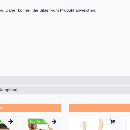
en. Daher können die Bilder vom Produkt abweichen.
t
Dampfbad
bt
kel
Top-Artikel