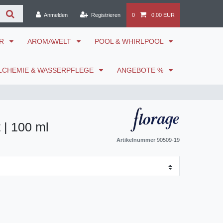
Anmelden
Registrieren
0
0,00 EUR
ÖR
AROMAWELT
POOL & WHIRLPOOL
LCHEMIE & WASSERPFLEGE
ANGEBOTE %
 | 100 ml
Artikelnummer
90509-19