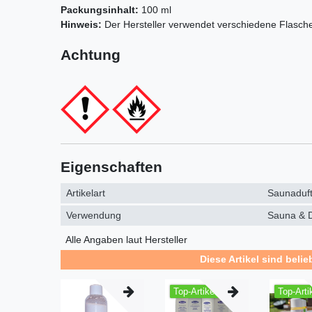
Packungsinhalt:
100 ml
Hinweis:
Der Hersteller verwendet verschiedene Flasch
Achtung
Eigenschaften
Artikelart
Saunaduf
Verwendung
Sauna & 
Alle Angaben laut Hersteller
Diese Artikel sind belie
Top-Artikel
Top-Arti